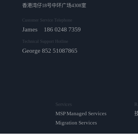
香港湾仔18号中环广场4308室
Customer Service Telephone
James 186 0248 7359
Technical Support Hotline
George 852 51087865
Services
R
MSP Managed Services
Migration Services